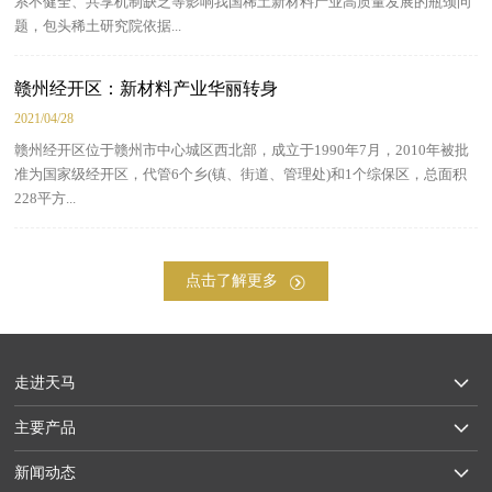
系不健全、共享机制缺乏等影响我国稀土新材料产业高质量发展的瓶颈问
题，包头稀土研究院依据...
赣州经开区：新材料产业华丽转身
2021/04/28
赣州经开区位于赣州市中心城区西北部，成立于1990年7月，2010年被批
准为国家级经开区，代管6个乡(镇、街道、管理处)和1个综保区，总面积
228平方...
点击了解更多
走进天马
主要产品
新闻动态